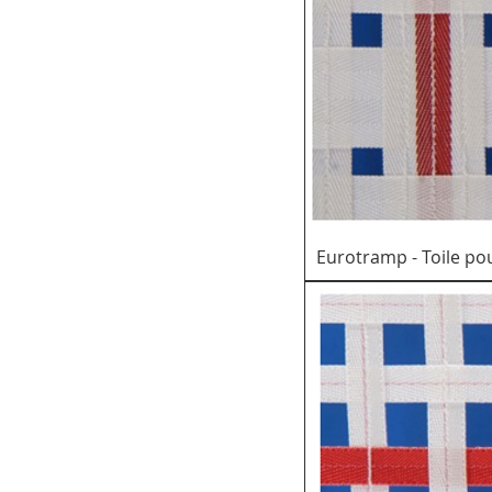
Eurotramp - Toile p