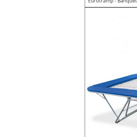
Eurotramp - Banquett