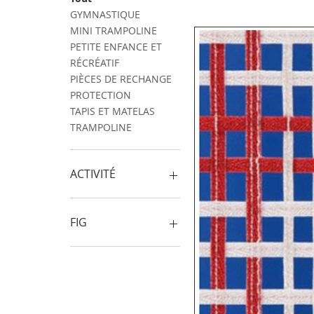
GYMNASTIQUE
MINI TRAMPOLINE
PETITE ENFANCE ET
RÉCRÉATIF
PIÈCES DE RECHANGE
PROTECTION
TAPIS ET MATELAS
TRAMPOLINE
ACTIVITÉ
GYMNASTIQUE
PARKOUR ET NINJA
FIG
PETITE ENFANCE ET
RÉCRÉATIF
ÉQUIPEMENT F.I.G.
TRAMPOLINE