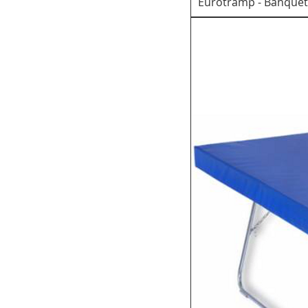
Eurotramp - Banquett