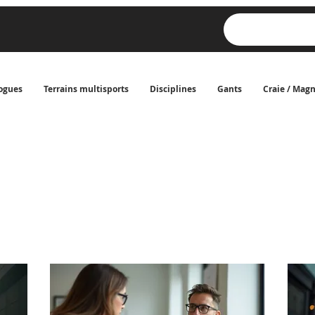
ogues
Terrains multisports
Disciplines
Gants
Craie / Mag