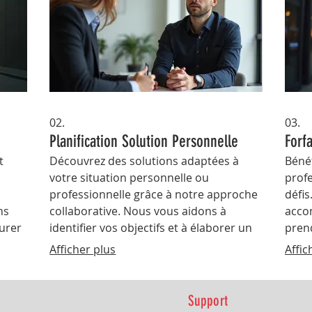
02.
03.
Planification Solution Personnelle
Forf
t
Découvrez des solutions adaptées à
Bénéf
votre situation personnelle ou
prof
professionnelle grâce à notre approche
défis
ns
collaborative. Nous vous aidons à
acco
urer
identifier vos objectifs et à élaborer un
prend
plan d'action clair et réalisable.
attei
Afficher plus
Affic
Support