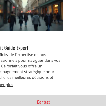
ait Guide Expert
iciez de l'expertise de nos
essionnels pour naviguer dans vos
. Ce forfait vous offre un
mpagnement stratégique pour
re les meilleures décisions et
ndre vos ambitions.
her plus
Contact