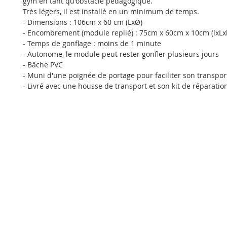
gym en tant qu'obstacle pédagogique.
Très légers, il est installé en un minimum de temps.
- Dimensions : 106cm x 60 cm (LxØ)
- Encombrement (module replié) : 75cm x 60cm x 10cm (lxL
- Temps de gonflage : moins de 1 minute
- Autonome, le module peut rester gonfler plusieurs jours
- Bâche PVC
- Muni d'une poignée de portage pour faciliter son transpor
- Livré avec une housse de transport et son kit de réparatio