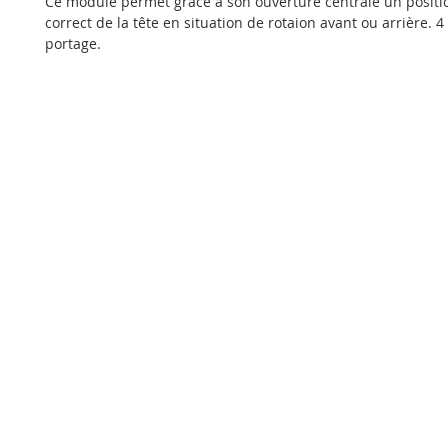
Ce module permet grâce à son ouverture centrale un posit
correct de la tête en situation de rotaion avant ou arrière. 
portage.