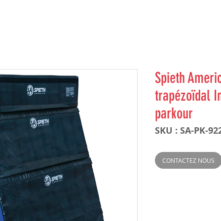
Spieth Ameri
trapézoïdal I
parkour
SKU : SA-PK-92
CONTACTEZ NOUS