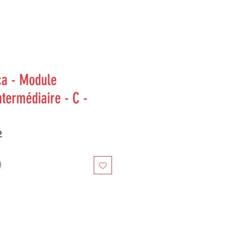
ca - Module
ntermédiaire - C -
2