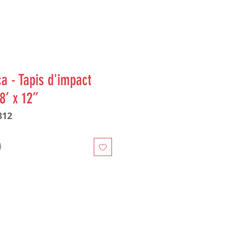
a - Tapis d'impact
8’ x 12’’
812